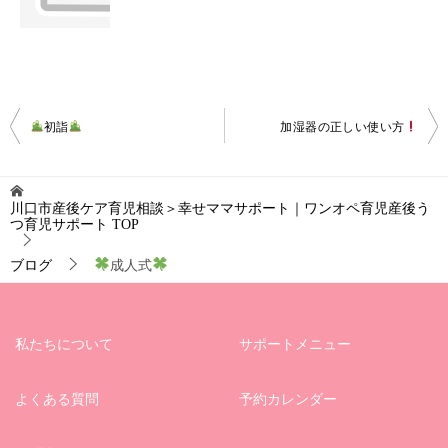
投
初詣
加湿器の正しい使い方
稿
ナ
川口市産後ケア育児相談＞幸せママサポート｜ワンオペ育児産後う
ビ
つ育児サポート
TOP
ゲ
ブログ
成人式
ー
シ
ョ
私たちについて
サポートメニュー
ン
よくある質問
予約カレンダー