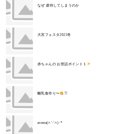
なぜ 虐待してしまうのか
大宮フェスタ2023冬
赤ちゃんの お世話ポイント１
離乳食作り〜
aroma(∩ˊᵕˋ∩)･*