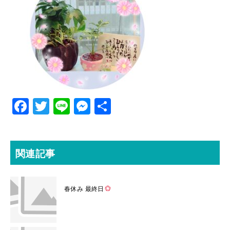
F
T
Li
M
共
ac
w
ne
es
有
eb
itt
se
o
er
n
関連記事
o
ge
k
r
春休み 最終日