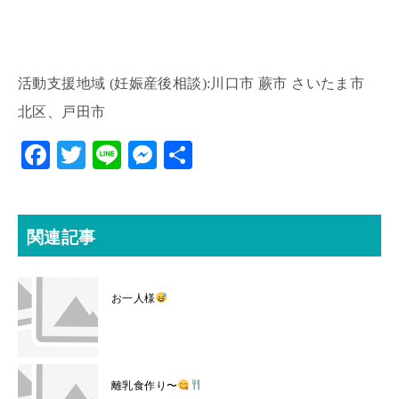
活動支援地域 (妊娠産後相談):川口市 蕨市 さいたま市
北区、戸田市
F
T
Li
M
共
ac
w
ne
es
有
eb
itt
se
o
er
n
関連記事
o
ge
k
r
お一人様
離乳食作り〜