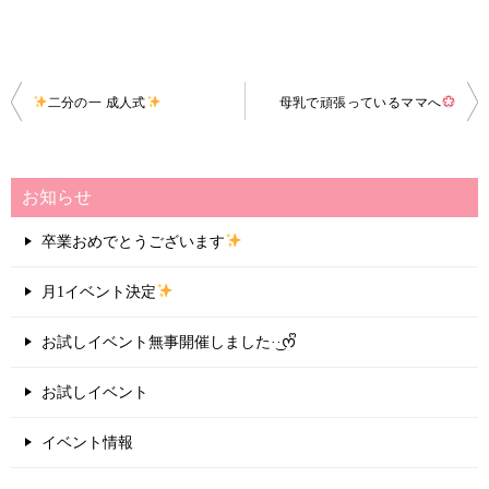
投
二分の一 成人式
母乳で頑張っているママへ
稿
ナ
お知らせ
ビ
ゲ
卒業おめでとうございます
ー
月1イベント決定
シ
ョ
お試しイベント無事開催しました·͜·ᰔᩚ
ン
お試しイベント
イベント情報