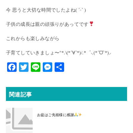
今 思うと大切な時間でしたよね( ˊᵕˋ )
子供の成長は親の頑張りがあってです
これからも楽しみながら
子育てしていきましょ〜°*.\(*´∀`*)/.*゜⸜(*ˊᗜˋ*)⸝
F
T
Li
M
共
ac
w
ne
es
有
eb
itt
se
o
er
n
関連記事
o
ge
k
r
お盆はご先祖様に感謝