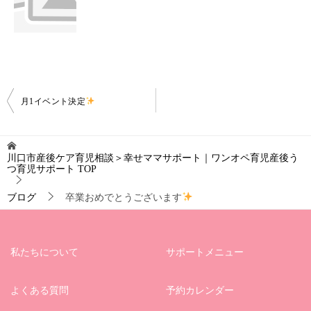
投
月1イベント決定
稿
ナ
川口市産後ケア育児相談＞幸せママサポート｜ワンオペ育児産後う
ビ
つ育児サポート
TOP
ゲ
ブログ
卒業おめでとうございます
ー
シ
ョ
私たちについて
サポートメニュー
ン
よくある質問
予約カレンダー