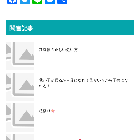
ac
w
ne
es
有
eb
itt
se
o
er
n
関連記事
o
ge
k
r
加湿器の正しい使い方
我が子が居るから母になれ！母がいるから子供にな
れる！
桜祭り