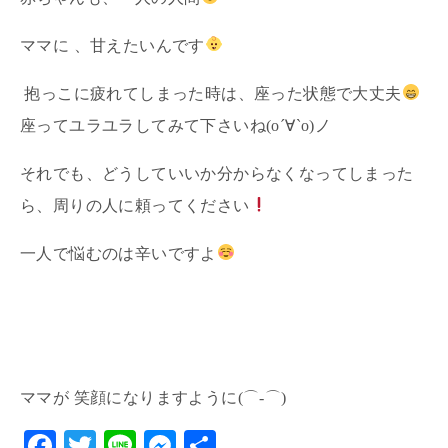
ママに 、甘えたいんです
抱っこに疲れてしまった時は、座った状態で大丈夫
座ってユラユラしてみて下さいね(о´∀`о)ノ
それでも、どうしていいか分からなくなってしまった
ら、周りの人に頼ってください
一人で悩むのは辛いですよ
ママが 笑顔になりますように(⌒‐⌒)
F
T
Li
M
共