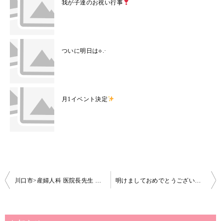
我が子達のお祝い行事
ついに明日は⟡.·
月1イベント決定
投
川口市>産婦人科 医院長先生 スタッフ様
明けましておめでとうございます
稿
ナ