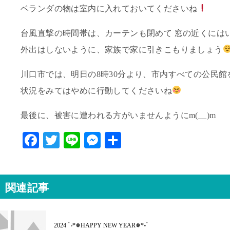
ベランダの物は室内に入れておいてくださいね
台風直撃の時間帯は、カーテンも閉めて 窓の近くには
外出はしないように、家族で家に引きこもりましょう
川口市では、明日の8時30分より、市内すべての公民
状況をみてはやめに行動してくださいね
最後に、被害に遭われる方がいませんようにm(__)m
F
T
Li
M
共
ac
w
ne
es
有
eb
itt
se
o
er
n
関連記事
o
ge
k
r
2024 ॱ॰*❅HAPPY NEW YEAR❅*॰ॱ