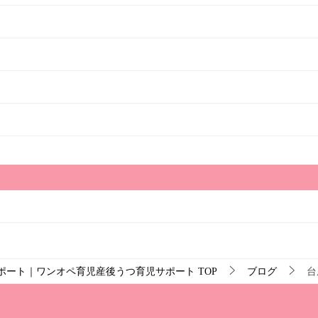
ポート｜ワンオペ育児産後うつ育児サポート
TOP
ブログ
台