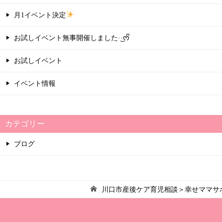
ー
月1イベント決定
シ
お試しイベント無事開催しました·͜·ᰔᩚ
ョ
ン
お試しイベント
イベント情報
カテゴリー
ブログ
川口市産後ケア育児相談＞幸せママサ