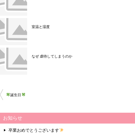
室温と湿度
なぜ 虐待してしまうのか
投
誕生日
稿
ナ
お知らせ
ビ
卒業おめでとうございます
ゲ