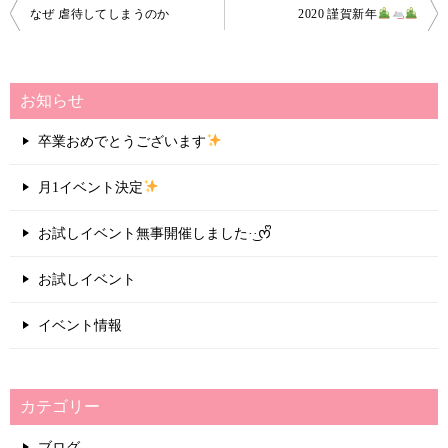
投
なぜ 虐待してしまうのか
2020 謹賀新年
稿
ナ
お知らせ
ビ
ゲ
卒業おめでとうございます
ー
月1イベント決定
シ
ョ
お試しイベント無事開催しました·͜·ᰔᩚ
ン
お試しイベント
イベント情報
カテゴリー
ブログ