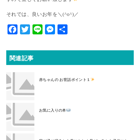
それでは、良いお年を＼(^o^)／
F
T
Li
M
共
ac
w
ne
es
有
eb
itt
se
o
er
n
関連記事
o
ge
k
r
赤ちゃんの お世話ポイント１
お気に入りの本